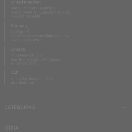
United Kingdom
Unit B3 And Attic, Fernhill Mill,
Hornby Street, Bury, England, BL9 5BL
+44 808 189 4444
Germany
Südring 1-5
63165 Mühlheim am Main, Germany
+49 6175 6514902
Canada
410 Wentworth St N
Hamilton, ON L8L 5W3, Canada
+1 289 667 3131
UAE
Mussaffah Industrial M-38,
Abu Dhabi, UAE
CATEGORIAS
MÍDIA