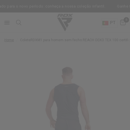
ra o novo período: conheça a nossa coleção infantil.
Ganhe Luvas 
0
PT
Home
/
Colete
RDX
M1 para homem sem fecho REACH OEKO TEX 100 certifi