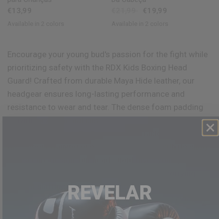
€13,99
€21,99
€19,99
Available in 2 colors
Available in 2 colors
Red
Blue
Red
Blue
Encourage your young bud's passion for the fight while
prioritizing safety with the
RDX
Kids Boxing Head
Guard! Crafted from durable Maya Hide leather, our
headgear ensures long-lasting performance and
resistance to wear and tear. The dense foam padding
provides exceptional cushioning, protecting your child
from impacts and ensuring a comfortable fit
throughout training or sparring sessions. With its snug
and secure design, our head guard gives young boxers
the confidence to train effectively without worrying
REVELAR
about it shifting during intense bouts. For shock
absorption, a perfect fit, and an indestructible exterior,
this gear is an ideal choice!