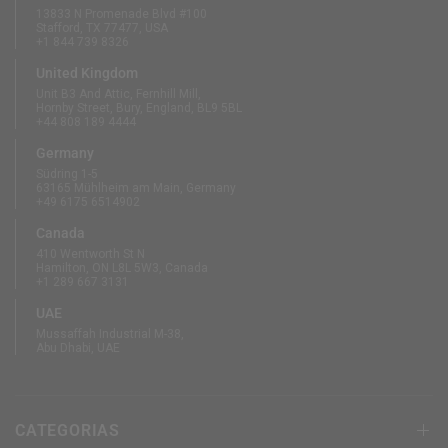
13833 N Promenade Blvd #100
Stafford, TX 77477, USA
+1 844 739 8326
United Kingdom
Unit B3 And Attic, Fernhill Mill,
Hornby Street, Bury, England, BL9 5BL
+44 808 189 4444
Germany
Südring 1-5
63165 Mühlheim am Main, Germany
+49 6175 6514902
Canada
410 Wentworth St N
Hamilton, ON L8L 5W3, Canada
+1 289 667 3131
UAE
Mussaffah Industrial M-38,
Abu Dhabi, UAE
CATEGORIAS