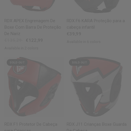
QUICK VIEW
QUICK VIEW
RDX
APEX Engrenagem De
RDX
F6 KARA Proteção para a
Boxe Com Barra De Proteção
cabeça infantil
De Nariz
€39,99
€135,29
€122,99
Available in 6 colors
Black
Golden
Red
Pink
Silver
White
Available in 2 colors
Red
Blue
SOLD OUT
SOLD OUT
QUICK VIEW
QUICK VIEW
RDX
F1 Protetor De Cabeça
RDX
J11 Crianças Boxe Guarda
para Crianças
Da Cabeça