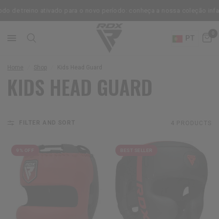
o de treino ativado para o novo período: conheça a nossa coleção infant
0
PT
Home
/
Shop
/
Kids Head Guard
KIDS HEAD GUARD
FILTER AND SORT
4 PRODUCTS
9% OFF
BEST SELLER