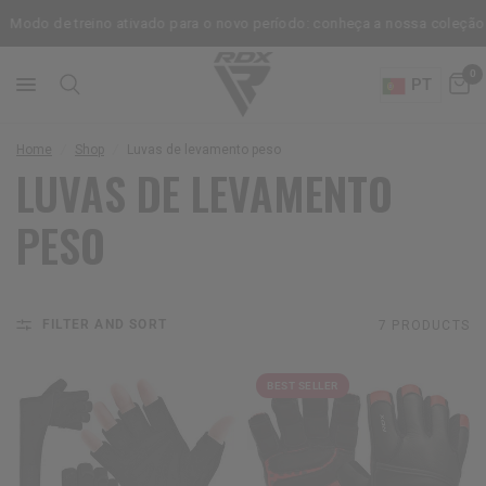
Modo de treino ativado para o novo período: conheça a nossa coleção inf
0
PT
Home
/
Shop
/
Luvas de levamento peso
LUVAS DE LEVAMENTO
PESO
FILTER AND SORT
7 PRODUCTS
BEST SELLER