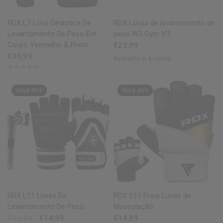
QUICK VIEW
QUICK VIEW
RDX
L7 Luva Ginástica De
RDX
Luvas de levantamento de
Levantamento De Peso Em
peso W3 Gym V3
Couro Vermelho & Preto
€22,99
€30,99
Available in 4 colors
Army Green
Black
Grey
White
SOLD OUT
SOLD OUT
QUICK VIEW
QUICK VIEW
RDX
L11 Luvas De
RDX
S11 Prius Luvas de
Levantamento De Peso
Musculação
€16,49
€14,99
€14,99