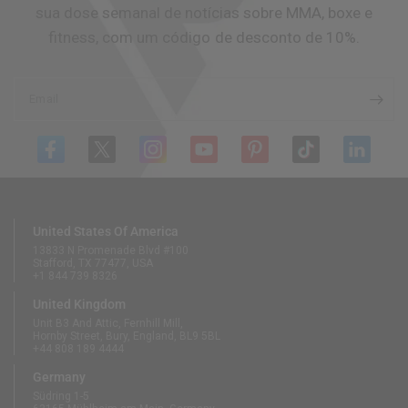
sua dose semanal de notícias sobre MMA, boxe e
fitness, com um código de desconto de 10%.
Email
United States Of America
13833 N Promenade Blvd #100
Stafford, TX 77477, USA
+1 844 739 8326
United Kingdom
Unit B3 And Attic, Fernhill Mill,
Hornby Street, Bury, England, BL9 5BL
+44 808 189 4444
Germany
Südring 1-5