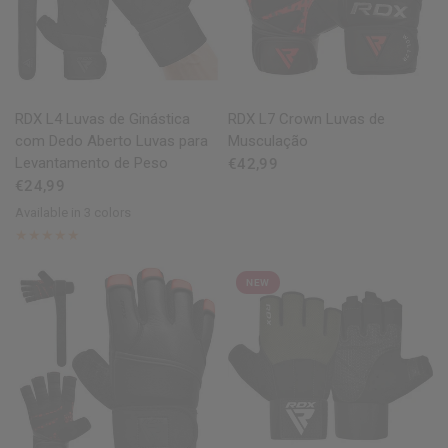
QUICK VIEW
QUICK VIEW
RDX
L4 Luvas de Ginástica
RDX
L7 Crown Luvas de
com Dedo Aberto Luvas para
Musculação
Levantamento de Peso
€42,99
€24,99
Available in 3 colors
Black
Grey
Tan
NEW