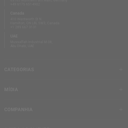
63165 Mühlheim am Main, Germany
+49 6175 6514902
Canada
410 Wentworth St N
Hamilton, ON L8L 5W3, Canada
+1 289 667 3131
UAE
Mussaffah Industrial M-38,
Abu Dhabi, UAE
CATEGORIAS
MÍDIA
COMPANHIA