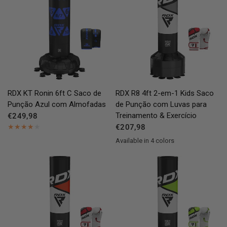
QUICK VIEW
QUICK VIEW
RDX
KT Ronin 6ft C Saco de
RDX
R8 4ft 2-em-1 Kids Saco
Punção Azul com Almofadas
de Punção com Luvas para
Treinamento & Exercício
€249,98
€207,98
Available in 4 colors
Red
Blue
Green
Grey