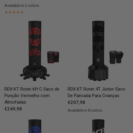
Available in 2 colors
Red
Grey
QUICK VIEW
QUICK VIEW
RDX
KT Ronin 6ft C Saco de
RDX
KT Ronin 4T Júnior Saco
Punção Vermelho com
De Pancada Para Crianças
Almofadas
€207,98
€249,98
Available in 8 colors
Black
Golden
Red
Blue
Green
Pink
White
Silver