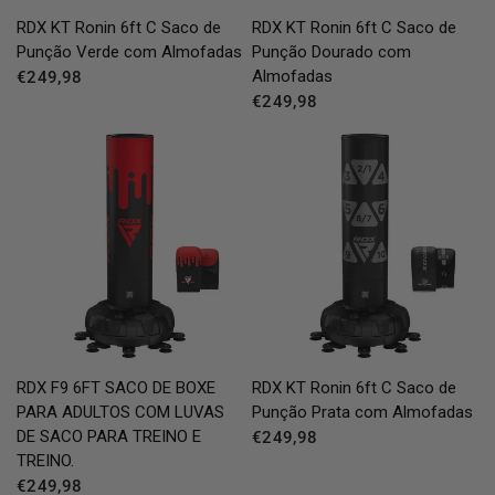
QUICK VIEW
QUICK VIEW
RDX
KT Ronin 6ft C Saco de
RDX
KT Ronin 6ft C Saco de
Punção Verde com Almofadas
Punção Dourado com
Almofadas
€249,98
€249,98
QUICK VIEW
QUICK VIEW
RDX
F9 6FT SACO DE BOXE
RDX
KT Ronin 6ft C Saco de
PARA ADULTOS COM LUVAS
Punção Prata com Almofadas
DE SACO PARA TREINO E
€249,98
TREINO.
€249,98