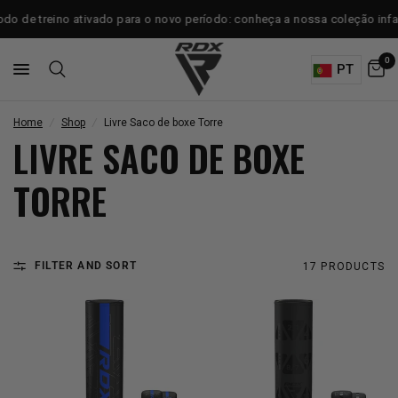
 de treino ativado para o novo período: conheça a nossa coleção infanti
0
PT
Home
/
Shop
/
Livre Saco de boxe Torre
LIVRE SACO DE BOXE
TORRE
FILTER AND SORT
17 PRODUCTS