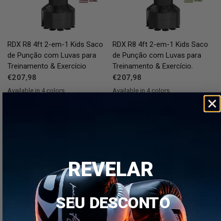
QUICK VIEW
QUICK VIEW
RDX
R8 4ft 2-em-1 Kids Saco
RDX
R8 4ft 2-em-1 Kids Saco
de Punção com Luvas para
de Punção com Luvas para
Treinamento & Exercício
Treinamento & Exercício.
€207,98
€207,98
Available in 4 colors
Available in 4 colors
Red
Blue
Green
Grey
Red
Blue
Green
Grey
SOLD OUT
REVELAR
SEU DESCONTO
QUICK VIEW
QUICK VIEW
RDX
KT Ronin 6ft C Saco de
RDX
KT Ronin 6ft C Saco de