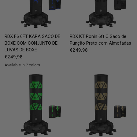
QUICK VIEW
QUICK VIEW
RDX
F6 6FT KARA SACO DE
RDX
KT Ronin 6ft C Saco de
BOXE COM CONJUNTO DE
Punção Preto com Almofadas
LUVAS DE BOXE
€249,98
€249,98
Available in 7 colors
Black
Golden
Red
Blue
Green
Pink
White