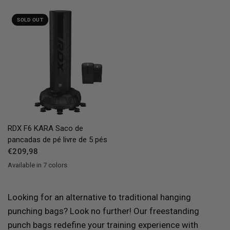
Black
Golden
Red
Blue
Green
Pink
Silver
SOLD OUT
QUICK VIEW
RDX
F6 KARA Saco de
pancadas de pé livre de 5 pés
€209,98
Available in 7 colors
Black
Golden
Red
Blue
Green
Pink
Silver
Looking for an alternative to traditional hanging
punching bags? Look no further! Our freestanding
punch bags redefine your training experience with