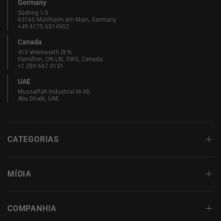
Germany
Südring 1-5
63165 Mühlheim am Main, Germany
+49 6175 6514902
Canada
410 Wentworth St N
Hamilton, ON L8L 5W3, Canada
+1 289 667 3131
UAE
Mussaffah Industrial M-38,
Abu Dhabi, UAE
CATEGORIAS
MÍDIA
COMPANHIA