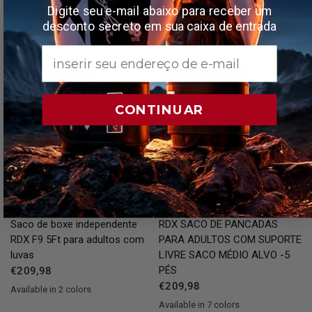
Digite seu e-mail abaixo para receber um
Punção Rosa com Almofadas
Punção Branco com
desconto secreto em sua caixa de entrada
Almofadas
€249,98
€249,98
Email
SOLD OUT
SOLD OUT
CONTINUAR
QUICK VIEW
QUICK VIEW
Saco de boxe independente
RDX
SACO DE PANCADAS
RDX
F9 5Ft para adultos com
PARA ADULTOS COM SUPORTE
luvas
LIVRE SACO MÉDIO ALVO -5
PÉS
€209,98
€209,98
Available in 2 colors
Red
Grey
Available in 7 colors