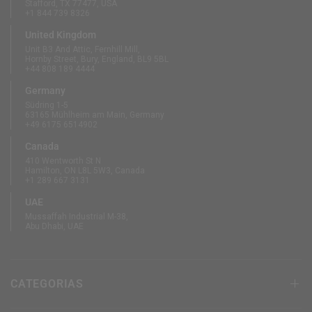
Stafford, TX 77477, USA
+1 844 739 8326
United Kingdom
Unit B3 And Attic, Fernhill Mill,
Hornby Street, Bury, England, BL9 5BL
+44 808 189 4444
Germany
Südring 1-5
63165 Mühlheim am Main, Germany
+49 6175 6514902
Canada
410 Wentworth St N
Hamilton, ON L8L 5W3, Canada
+1 289 667 3131
UAE
Mussaffah Industrial M-38,
Abu Dhabi, UAE
CATEGORIAS