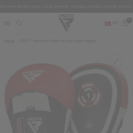
treino ativado para o novo período: conheça a nossa coleção infantil.
0
PT
Home
/
RDX
T1 Vermelho Patas de Urso Couro vegano