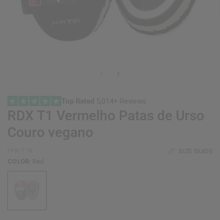
Top Rated
5,014+ Reviews
RDX
T1 Vermelho Patas de Urso
Couro vegano
SIZE GUIDE
FPR-T1R
COLOR:
Red
Red