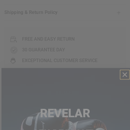
Shipping & Return Policy
FREE AND EASY RETURN
30 GUARANTEE DAY
EXCEPTIONAL CUSTOMER SERVICE
FAQ's
REVELAR
are my credit card details safe and secure when i
shop at
RDX
website?