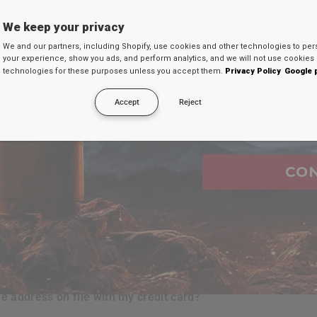
SEU 
We keep your privacy
FAQ's
We and our partners, including Shopify, use cookies and other technologies to per
Digite seu e-mail
your experience, show you ads, and perform analytics, and we will not use cookies 
technologies for these purposes unless you accept them.
Privacy Policy
Google 
desconto secreto 
Accept
Reject
Email
ure when i shop at
RDX
website?
urchases i make?
CO
e?
t?
he address on file with my credit card?