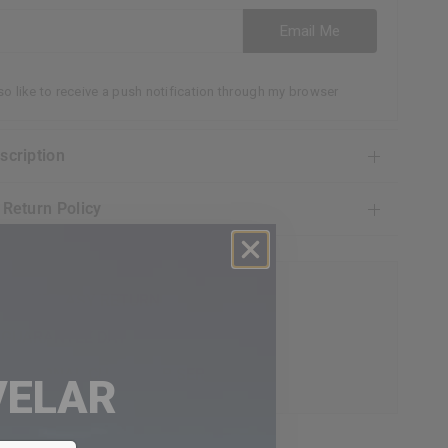
ess
Email Me
lso like to receive a push notification through my browser
escription
& Return Policy
EE AND EASY RETURN
 GUARANTEE DAY
CEPTIONAL CUSTOMER SERVICE
VELAR