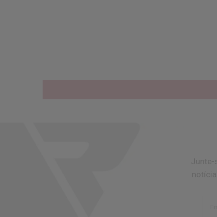
Junte-
notíci
Em