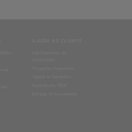
A
AJUDA AO CLIENTE
iliados
Cancelamento de
encomenda
Perguntas frequentes
cial
Tabela de tamanhos
Autenticador
RDX
cial
Entrega de encomenda