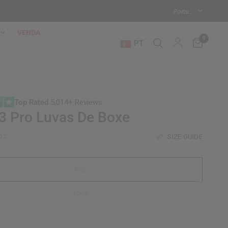
VENDA
0
PT
Top Rated
5,014+ Reviews
3 Pro Luvas De Boxe
SIZE GUIDE
OZ
8oz
10oz
k