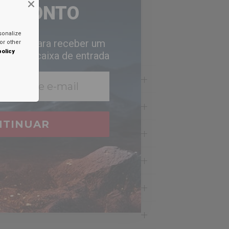
DESCONTO
sonalize
 abaixo para receber um
or other
policy
em sua caixa de entrada
NTINUAR