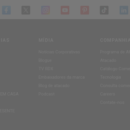
IAS
MÍDIA
COMPANHI
Notícias Corporativas
Programa de Af
Blogue
Atacado
TV
RDX
Catálogo Comer
Embaixadores da marca
Tecnologia
Blog de atacado
Consulta comer
 EM CASA
Podcast
Careers
Contate-nos
ESENTE