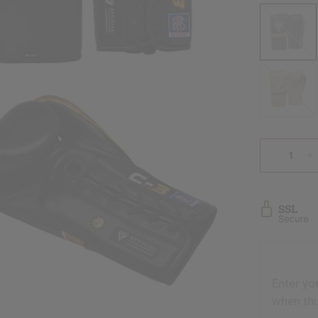
Black
Golden
Enter yo
when thi