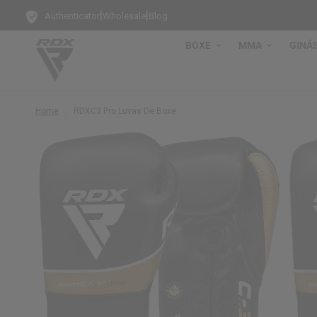
|
|
Authenticator
Wholesale
Blog
BOXE
MMA
GINÁ
Home
/
RDX
C3 Pro Luvas De Boxe