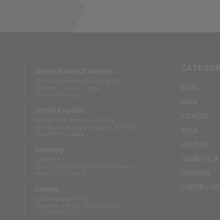
CATEGOR
United States Of America
13833 N Promenade Blvd #100
BOXE
Stafford, TX 77477, USA
+1 844 739 8326
MMA
United Kingdom
FITNESS
Unit B3 And Attic, Fernhill Mill,
Hornby Street, Bury, England, BL9 5BL
IOGA
+44 808 189 4444
ROUPAS
Germany
GINÁSTICA
Südring 1-5
63165 Mühlheim am Main, Germany
OFERTAS
+49 6175 6514902
CARTÃO PR
Canada
410 Wentworth St N
Hamilton, ON L8L 5W3, Canada
+1 289 667 3131