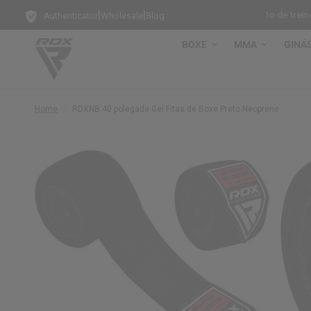
|
|
e-Saco Grátis em cada Saco de Pancada de Pé!
Modo de treino ati
Authenticator
Wholesale
Blog
BOXE
MMA
GINÁ
Home
/
RDX
NB 40 polegada Gel Fitas de Boxe Preto Neoprene