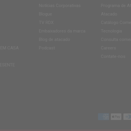
Notícias Corporativas
Programa de Af
Blogue
Atacado
TV
RDX
Catálogo Comer
Embaixadores da marca
Tecnologia
Blog de atacado
Consulta comer
 EM CASA
Podcast
Careers
Contate-nos
ESENTE