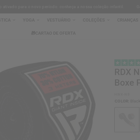
vado para o novo período: conheça a nossa coleção infantil.
Ganhe
STICA
YOGA
VESTUÁRIO
COLEÇÕES
CRIANÇAS
🎁CARTAO DE OFERTA
RDX
NB
Boxe 
HWX-NB
COLOR:
Blac
Black