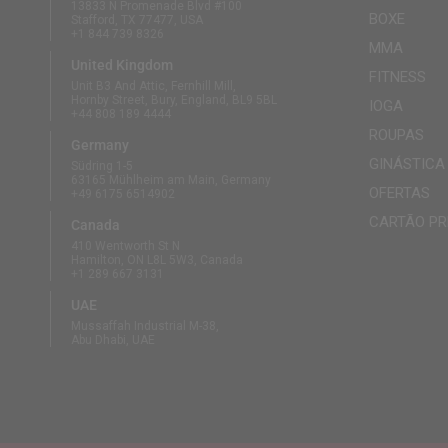
13833 N Promenade Blvd #100
BOXE
Stafford, TX 77477, USA
+1 844 739 8326
MMA
United Kingdom
FITNESS
Unit B3 And Attic, Fernhill Mill,
Hornby Street, Bury, England, BL9 5BL
IOGA
+44 808 189 4444
ROUPAS
Germany
GINÁSTICA
Südring 1-5
63165 Mühlheim am Main, Germany
OFERTAS
+49 6175 6514902
CARTÃO PR
Canada
410 Wentworth St N
Hamilton, ON L8L 5W3, Canada
+1 289 667 3131
UAE
Mussaffah Industrial M-38,
Abu Dhabi, UAE