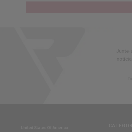
Junte-
notíci
Em
CATEGOR
United States Of America