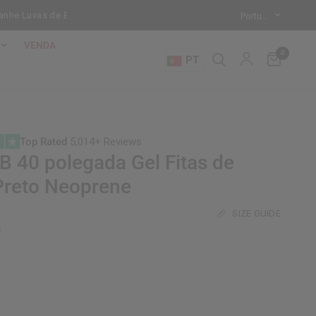
 Luvas de Bate-Saco Grátis em cada Saco de Pancada de Pé!
Modo 
VENDA
0
PT
Top Rated
5,014+ Reviews
 40 polegada Gel Fitas de
Preto Neoprene
SIZE GUIDE
k