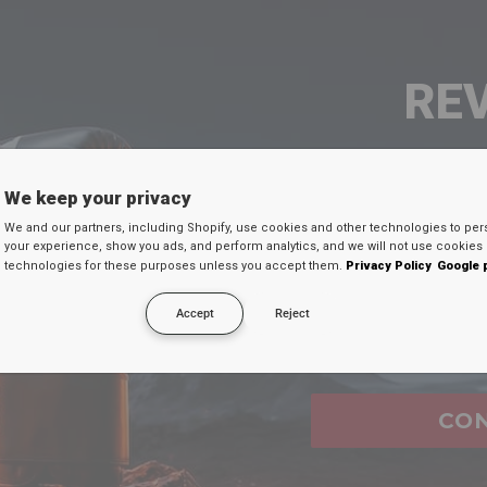
RE
SEU 
We keep your privacy
We and our partners, including Shopify, use cookies and other technologies to per
Digite seu e-mail
your experience, show you ads, and perform analytics, and we will not use cookies 
technologies for these purposes unless you accept them.
Privacy Policy
Google 
desconto secreto 
Accept
Reject
Email
FAQ's
CO
ure when i shop at
RDX
website?