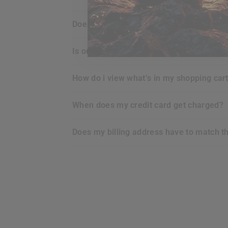
does
RDX
offer any guarantee for the p
is ordering online with
RDX
secure for m
how do i view what’s in my shopping car
when does my credit card get charged?
does my billing address have to match t