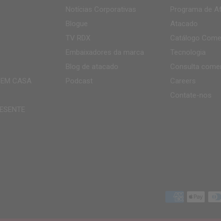
Notícias Corporativas
Programa de Af
Blogue
Atacado
TV
RDX
Catálogo Comer
Embaixadores da marca
Tecnologia
Blog de atacado
Consulta comer
 EM CASA
Podcast
Careers
Contate-nos
ESENTE