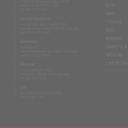
13833 N Promenade Blvd #100
BOXE
Stafford, TX 77477, USA
+1 844 739 8326
MMA
United Kingdom
FITNESS
Unit B3 And Attic, Fernhill Mill,
Hornby Street, Bury, England, BL9 5BL
IOGA
+44 808 189 4444
ROUPAS
Germany
GINÁSTICA
Südring 1-5
63165 Mühlheim am Main, Germany
OFERTAS
+49 6175 6514902
CARTÃO PR
Canada
410 Wentworth St N
Hamilton, ON L8L 5W3, Canada
+1 289 667 3131
UAE
Mussaffah Industrial M-38,
Abu Dhabi, UAE