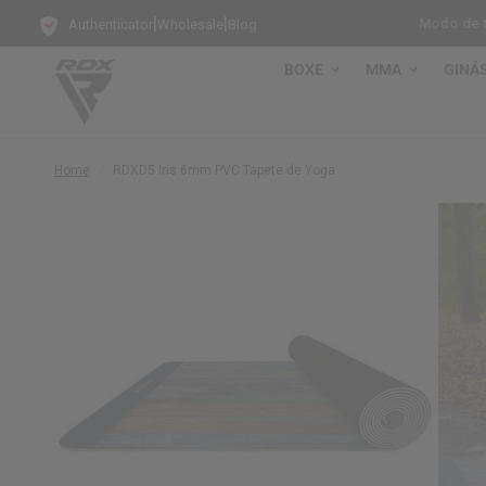
|
|
 Bate-Saco Grátis em cada Saco de Pancada de Pé!
Modo de treino
Authenticator
Wholesale
Blog
BOXE
MMA
GINÁ
Home
/
RDX
D5 Iris 6mm PVC Tapete de Yoga