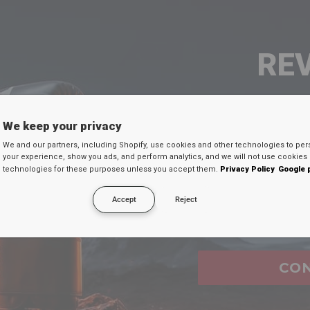
RE
SEU 
We keep your privacy
We and our partners, including Shopify, use cookies and other technologies to per
Digite seu e-mail
your experience, show you ads, and perform analytics, and we will not use cookies 
technologies for these purposes unless you accept them.
Privacy Policy
Google 
desconto secreto 
Accept
Reject
Email
FAQ's
CO
ure when i shop at
RDX
website?