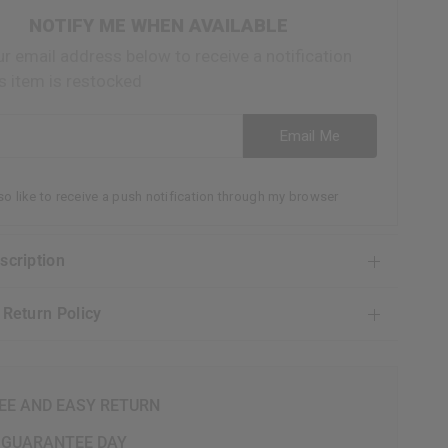
NOTIFY ME WHEN AVAILABLE
ur email address below to receive a notification
s item is restocked
ess
Email Me
lso like to receive a push notification through my browser
escription
& Return Policy
EE AND EASY RETURN
 GUARANTEE DAY