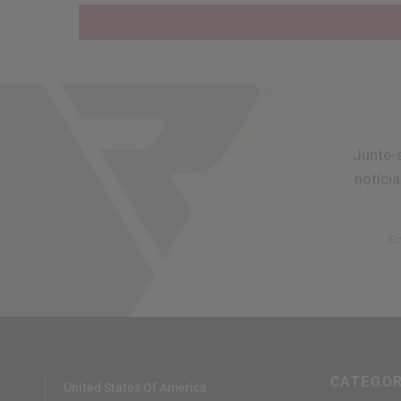
Junte-
notíci
Em
CATEGOR
United States Of America