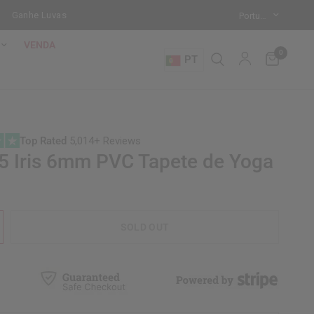
nhe Luvas de Bate-Saco Grátis em cada Saco de Pancada de Pé!
Mo
VENDA
0
PT
Top Rated
5,014+ Reviews
 Iris 6mm PVC Tapete de Yoga
SOLD OUT