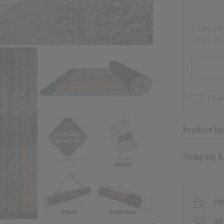
Enter yo
when thi
Email addr
I'd a
Product D
Shipping 
FR
30