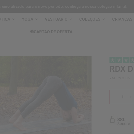
 ativado para o novo período: conheça a nossa coleção infantil.
Ga
STICA
YOGA
VESTUÁRIO
COLEÇÕES
CRIANÇAS
🎁CARTAO DE OFERTA
RDX
D5
YM-PVC-D5