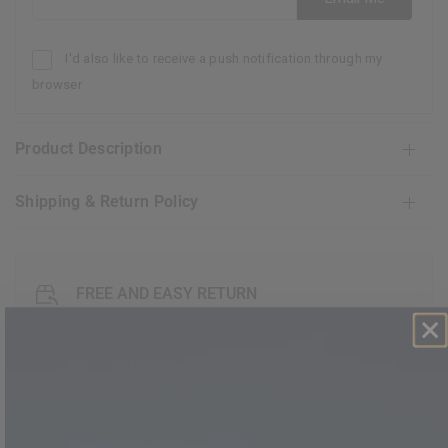
I'd also like to receive a push notification through my
browser
Product Description
Shipping & Return Policy
FREE AND EASY RETURN
30 GUARANTEE DAY
EXCEPTIONAL CUSTOMER SERVICE