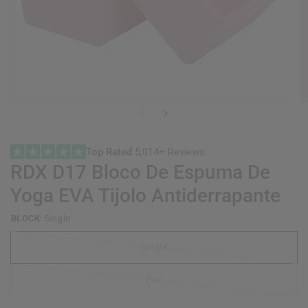
Top Rated
5,014+ Reviews
RDX
D17 Bloco De Espuma De
Yoga EVA Tijolo Antiderrapante
BLOCK:
Single
Single
Pair