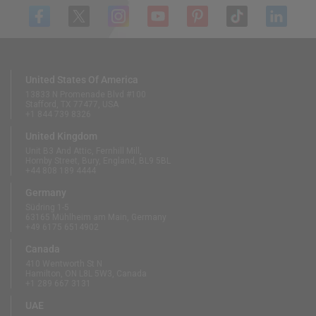
United States Of America
13833 N Promenade Blvd #100
Stafford, TX 77477, USA
+1 844 739 8326
United Kingdom
Unit B3 And Attic, Fernhill Mill,
Hornby Street, Bury, England, BL9 5BL
+44 808 189 4444
Germany
Südring 1-5
63165 Mühlheim am Main, Germany
+49 6175 6514902
Canada
410 Wentworth St N
Hamilton, ON L8L 5W3, Canada
+1 289 667 3131
UAE