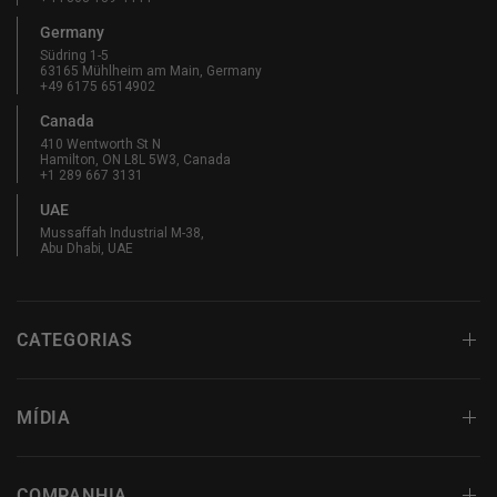
Germany
Südring 1-5
63165 Mühlheim am Main, Germany
+49 6175 6514902
Canada
410 Wentworth St N
Hamilton, ON L8L 5W3, Canada
+1 289 667 3131
UAE
Mussaffah Industrial M-38,
Abu Dhabi, UAE
CATEGORIAS
MÍDIA
COMPANHIA