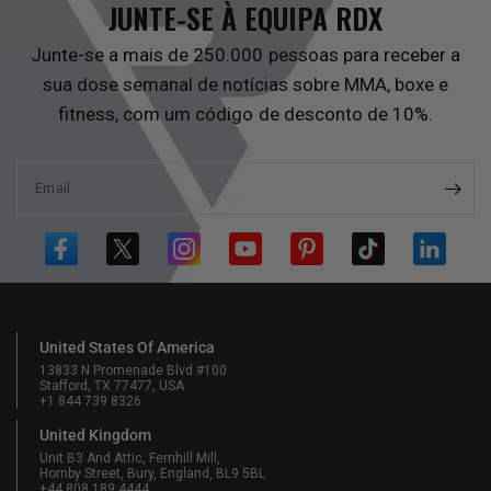
JUNTE-SE À EQUIPA
RDX
Junte-se a mais de 250.000 pessoas para receber a
sua dose semanal de notícias sobre MMA, boxe e
fitness, com um código de desconto de 10%.
Email
United States Of America
13833 N Promenade Blvd #100
Stafford, TX 77477, USA
+1 844 739 8326
United Kingdom
Unit B3 And Attic, Fernhill Mill,
Hornby Street, Bury, England, BL9 5BL
+44 808 189 4444