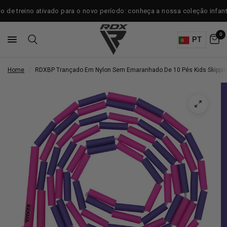
e treino ativado para o novo período: conheça a nossa coleção infantil.
0
PT
Home
/
RDX
BP Trançado Em Nylon Sem Emaranhado De 10 Pés Kids Skippi