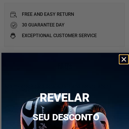
FREE AND EASY RETURN
30 GUARANTEE DAY
EXCEPTIONAL CUSTOMER SERVICE
FAQ's
are my credit card details safe and secure when i
shop at
RDX
website?
REVELAR
does
RDX
offer any guarantee for the purchases i
make?
SEU DESCONTO
is ordering online with
RDX
secure for me?