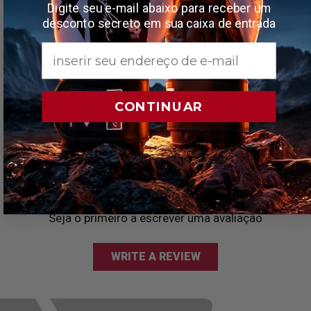
Digite seu e-mail abaixo para receber um
desconto secreto em sua caixa de entrada
how do i view what’s in my shopping cart?
Email
when does my credit card get charged?
does my billing address have to match the
CONTINUAR
address on file with my credit card?
AVALIAÇÕES DE CLIENTES
Seja o primeiro a escrever uma avaliação
WRITE A REVIEW